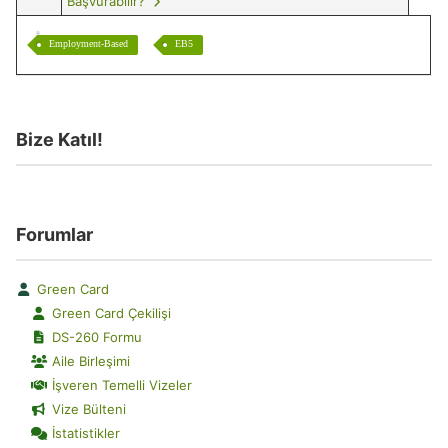
Başvurabilir?
Employment-Based
EB5
Bize Katıl!
Forumlar
Green Card
Green Card Çekilişi
DS-260 Formu
Aile Birleşimi
İşveren Temelli Vizeler
Vize Bülteni
İstatistikler