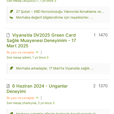
Son mesaj Okuyucu77, 1 yıl önce
27 Şubat – ABD Konsolosluğu Yakınında Konaklama ve...
Merhaba değerli bilgilendirme için teşekkürler. ...
1
1470
Viyana’da DV2025 Green Card
Sağlık Muayenesi Deneyimim - 17
Mart 2025
İlk yazı ve cevaplar
|
Son mesaj admin, 1 yıl önce
Merhaba arkadaşlar, 17 Mart’ta Viyana’da sağlık ...
2
1370
6 Haziran 2024 - Unganlar
Deneyimi
İlk yazı ve cevaplar
|
Son mesaj zharkynai, 2 yıl önce
Herkese selamlar dilerim herkesin hayali gerçek ol...