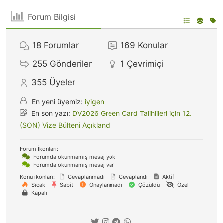
Forum Bilgisi
18
Forumlar
169
Konular
255
Gönderiler
1
Çevrimiçi
355
Üyeler
En yeni üyemiz:
iyigen
En son yazı:
DV2026 Green Card Talihlileri için 12.
(SON) Vize Bülteni Açıklandı
Forum İkonları:
Forumda okunmamış mesaj yok
Forumda okunmamış mesaj var
Konu ikonları:
Cevaplanmadı
Cevaplandı
Aktif
Sıcak
Sabit
Onaylanmadı
Çözüldü
Özel
Kapalı