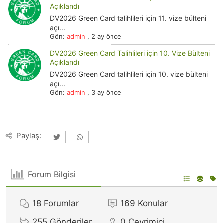
Açıklandı
DV2026 Green Card talihlileri için 11. vize bülteni
açı...
Gön:
admin
,
2 ay önce
DV2026 Green Card Talihlileri için 10. Vize Bülteni
Açıklandı
DV2026 Green Card talihlileri için 10. vize bülteni
açı...
Gön:
admin
,
3 ay önce
Paylaş:
Forum Bilgisi
18
Forumlar
169
Konular
255
Gönderiler
0
Çevrimiçi