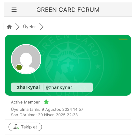
GREEN CARD FORUM
Üyeler
zharkynai
@zharkynai
Active Member
Üye olma tarihi: 9 Ağustos 2024 14:57
Son Görülme: 29 Nisan 2025 22:33
Takip et