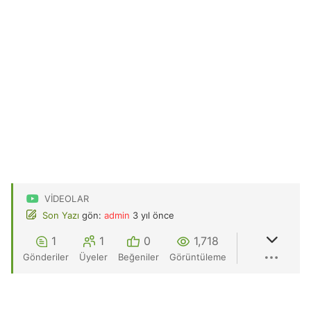
VIDEOLAR
Son Yazı
gön:
admin
3 yıl önce
1
1
0
1,718
Gönderiler
Üyeler
Beğeniler
Görüntüleme