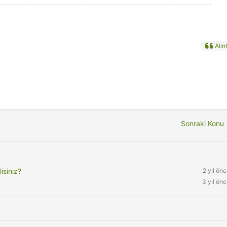
Alınt
Sonraki Kon
isiniz?
2 yıl ön
3 yıl ön