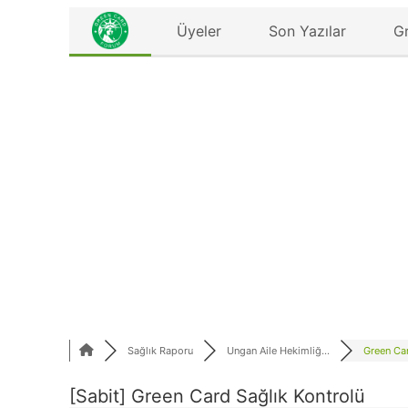
Üyeler
Son Yazılar
G
Sağlık Raporu
Ungan Aile Hekimliğ...
Green Car
[Sabit]
Green Card Sağlık Kontrolü