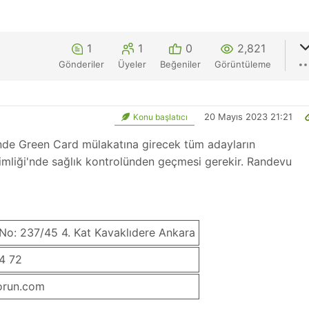
1
1
0
2,821
Gönderiler
Üyeler
Beğeniler
Görüntüleme
20 Mayıs 2023 21:21
Konu başlatıcı
nde Green Card mülakatına girecek tüm adayların
mliği'nde sağlık kontrolünden geçmesi gerekir.
Randevu
 No: 237/45 4. Kat Kavaklıdere Ankara
4 72
orun.com