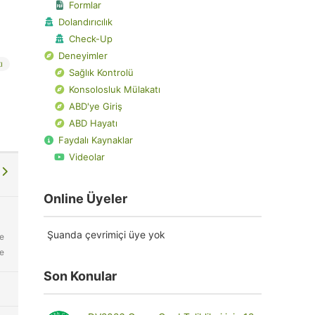
Formlar
Dolandırıcılık
Check-Up
Deneyimler
ı
Sağlık Kontrolü
Konsolosluk Mülakatı
ABD'ye Giriş
ABD Hayatı
Faydalı Kaynaklar
Videolar
u
Online Üyeler
Şuanda çevrimiçi üye yok
ce
ce
Son Konular