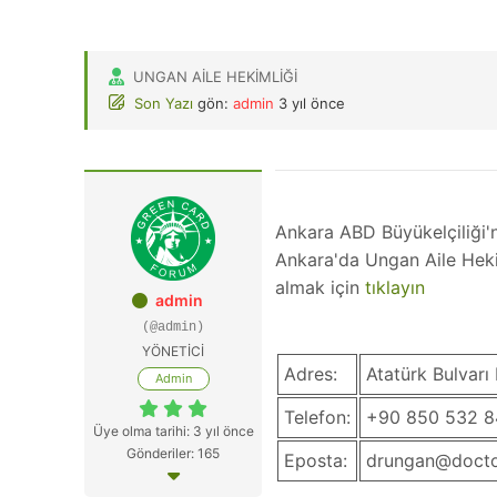
UNGAN AILE HEKIMLIĞI
Son Yazı
gön:
admin
3 yıl önce
Ankara ABD Büyükelçiliği'
Ankara'da
Ungan Aile Heki
almak için
tıklayın
admin
(@admin)
YÖNETİCİ
Adres:
Atatürk Bulvarı
Admin
Telefon:
+90 850 532 8
Üye olma tarihi: 3 yıl önce
Gönderiler: 165
Eposta:
drungan@doct