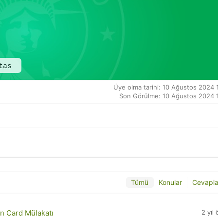
tas
Üye olma tarihi: 10 Ağustos 2024 
Son Görülme: 10 Ağustos 2024 1
Tümü
Konular
Cevapla
 Card Mülakatı
2 yıl