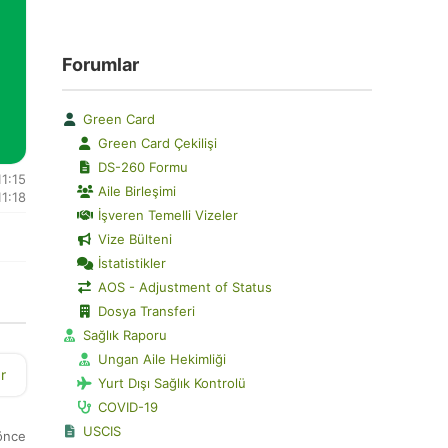
Forumlar
Green Card
Green Card Çekilişi
DS-260 Formu
11:15
Aile Birleşimi
1:18
İşveren Temelli Vizeler
Vize Bülteni
İstatistikler
AOS - Adjustment of Status
Dosya Transferi
Sağlık Raporu
Ungan Aile Hekimliği
r
Yurt Dışı Sağlık Kontrolü
COVID-19
USCIS
 önce