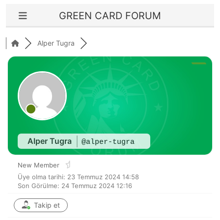
GREEN CARD FORUM
Alper Tugra
Alper Tugra
@alper-tugra
New Member
Üye olma tarihi: 23 Temmuz 2024 14:58
Son Görülme: 24 Temmuz 2024 12:16
Takip et